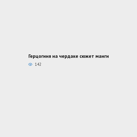
Герцогиня на чердаке сюжет манги
142