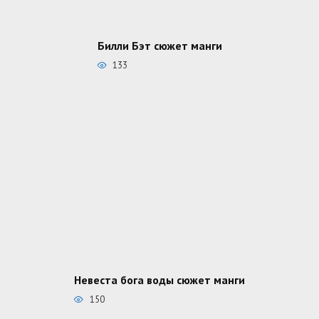
Билли Бэт сюжет манги
133
Невеста бога воды сюжет манги
150