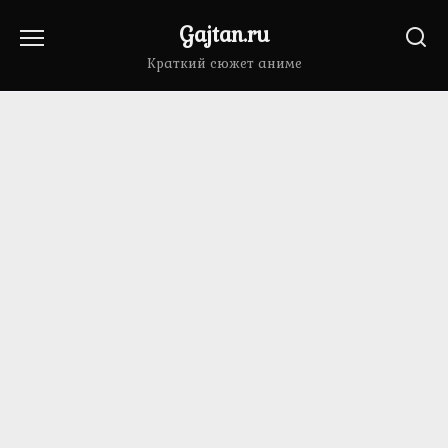
Перейти
Gajtan.ru
к
содержанию
Краткий сюжет аниме