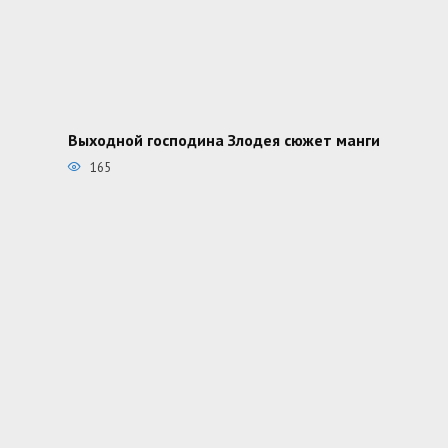
Выходной господина Злодея сюжет манги
165