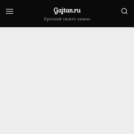
Перейти
Gajtan.ru
к
содержанию
Краткий сюжет аниме