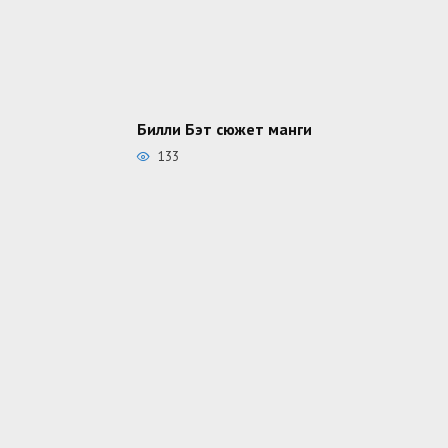
Билли Бэт сюжет манги
133