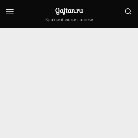
Перейти
Gajtan.ru
к
содержанию
Краткий сюжет аниме