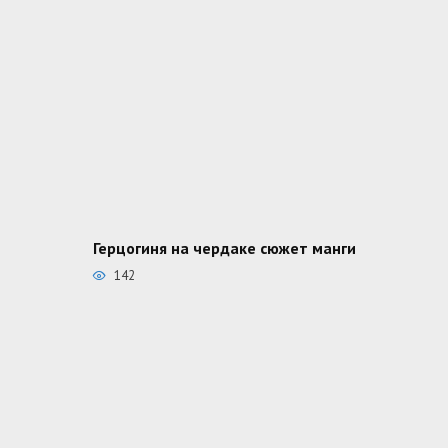
Герцогиня на чердаке сюжет манги
142