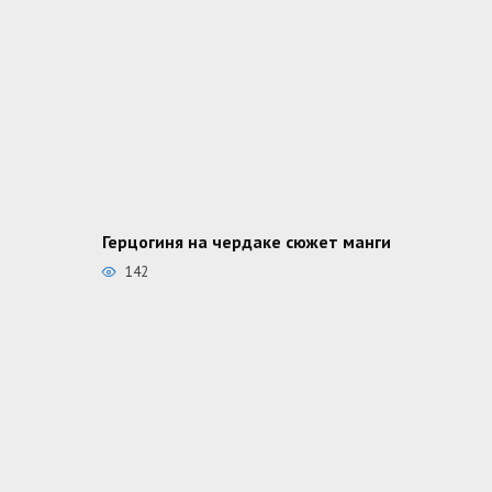
Герцогиня на чердаке сюжет манги
142