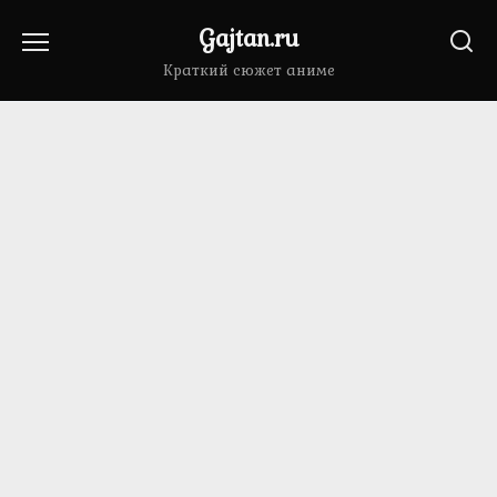
Перейти
Gajtan.ru
к
содержанию
Краткий сюжет аниме