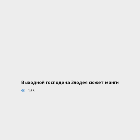
Выходной господина Злодея сюжет манги
165