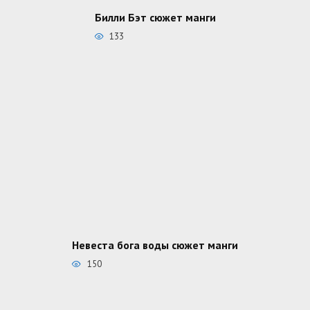
Билли Бэт сюжет манги
133
Невеста бога воды сюжет манги
150