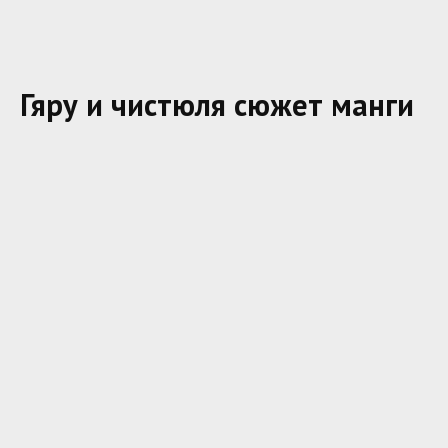
Гяру и чистюля сюжет манги