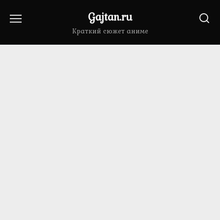
Перейти
Gajtan.ru
к
содержанию
Краткий сюжет аниме