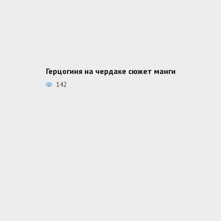
Герцогиня на чердаке сюжет манги
142