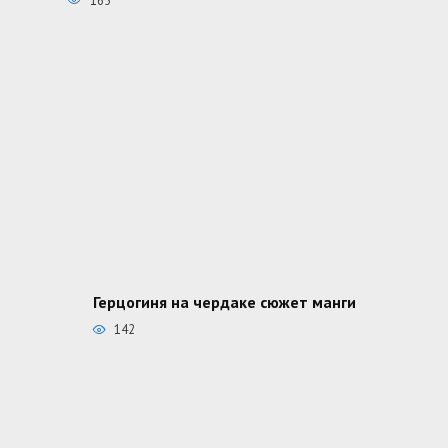
165
Герцогиня на чердаке сюжет манги
142