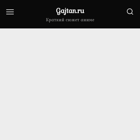
Перейти
Gajtan.ru
к
содержанию
Краткий сюжет аниме