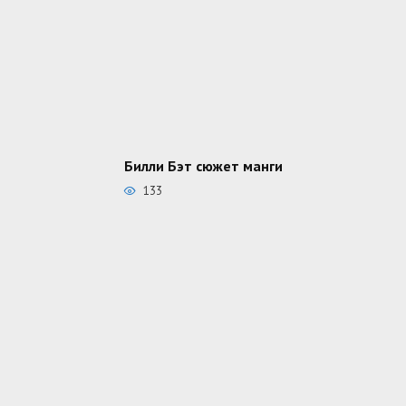
Билли Бэт сюжет манги
133