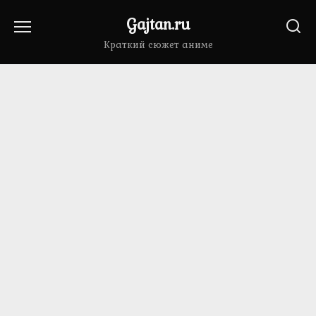
Перейти
Gajtan.ru
к
содержанию
Краткий сюжет аниме