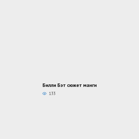
Билли Бэт сюжет манги
133