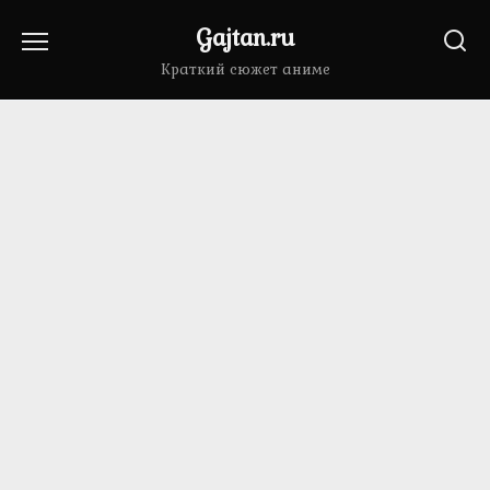
Перейти
Gajtan.ru
к
содержанию
Краткий сюжет аниме