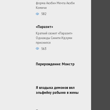
форма Акэби» Мечта Акэби
Комичи
582
«Паразит»
Краткий сюжет «Паразит»
Однажды Синити Идзуми
приснился
563
Перерождение: Монстр
Я владыка демонов вял
эльфийку рабыню в жены