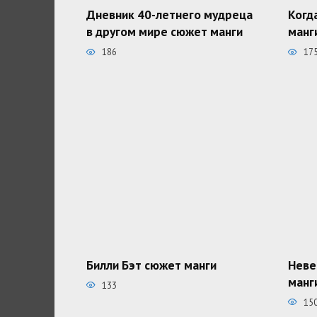
Дневник 40-летнего мудреца
Когд
в другом мире сюжет манги
манг
186
17
Билли Бэт сюжет манги
Неве
манг
133
15