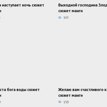
а наступает ночь сюжет
Выходной господина Зло
и
сюжет манги
5
165
ста бога воды сюжет
Желаю вам счастливого 
и
сюжет манги
0
150