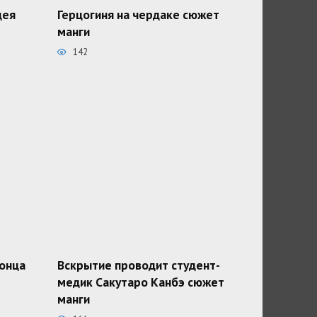
дея
Герцогиня на чердаке сюжет
манги
142
конца
Вскрытие проводит студент-
медик Сакутаро Канбэ сюжет
манги