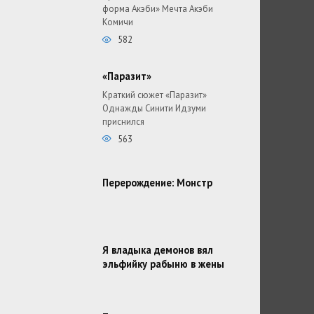
форма Акэби» Мечта Акэби
Комичи
582
«Паразит»
Краткий сюжет «Паразит»
Однажды Синити Идзуми
приснился
563
Перерождение: Монстр
Я владыка демонов вял
эльфийку рабыню в жены