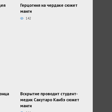
дея
Герцогиня на чердаке сюжет
манги
142
конца
Вскрытие проводит студент-
медик Сакутаро Канбэ сюжет
манги