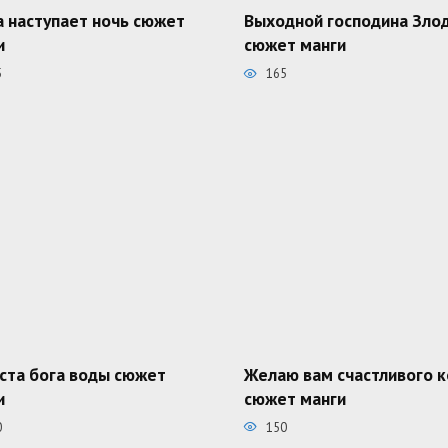
а наступает ночь сюжет
Выходной господина Зло
и
сюжет манги
5
165
ста бога воды сюжет
Желаю вам счастливого 
и
сюжет манги
0
150