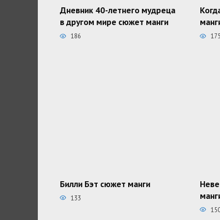
Дневник 40-летнего мудреца
Когд
в другом мире сюжет манги
манг
186
17
Билли Бэт сюжет манги
Неве
манг
133
15