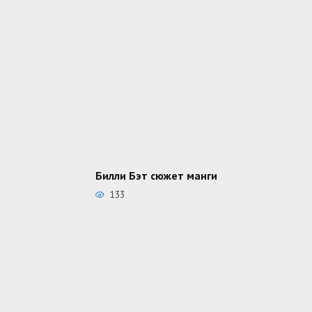
Билли Бэт сюжет манги
133