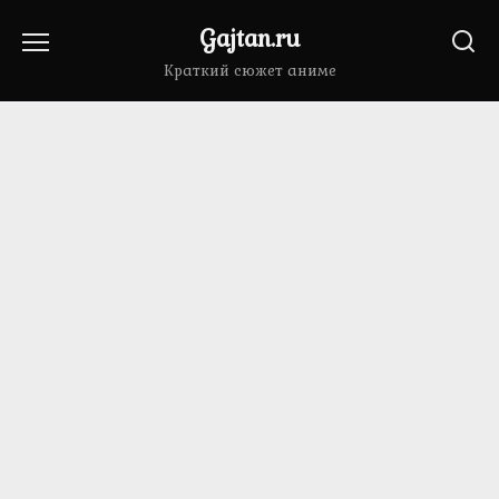
Перейти
Gajtan.ru
к
содержанию
Краткий сюжет аниме