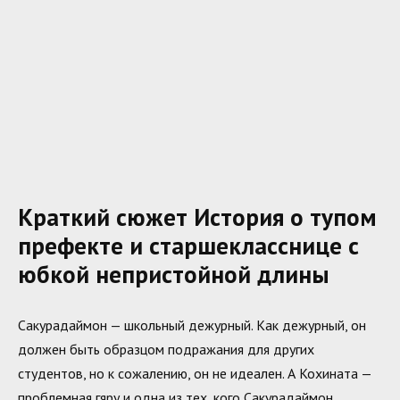
Краткий сюжет История о тупом
префекте и старшекласснице с
юбкой непристойной длины
Сакурадаймон — школьный дежурный. Как дежурный, он
должен быть образцом подражания для других
студентов, но к сожалению, он не идеален. А Кохината —
проблемная гяру и одна из тех, кого Сакурадаймон