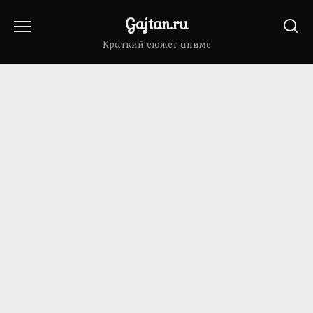
Перейти
Gajtan.ru
к
содержанию
Краткий сюжет аниме