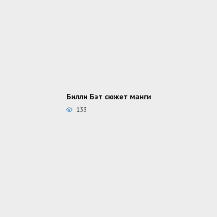
Билли Бэт сюжет манги
133