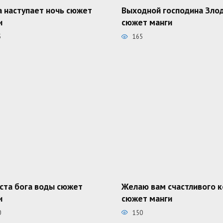
а наступает ночь сюжет
Выходной господина Зло
и
сюжет манги
5
165
ста бога воды сюжет
Желаю вам счастливого 
и
сюжет манги
0
150