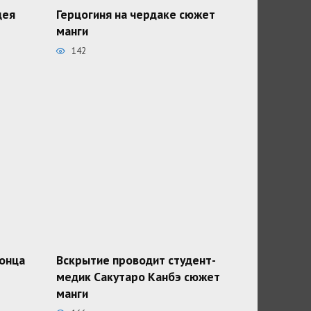
дея
Герцогиня на чердаке сюжет
манги
142
конца
Вскрытие проводит студент-
медик Сакутаро Канбэ сюжет
манги