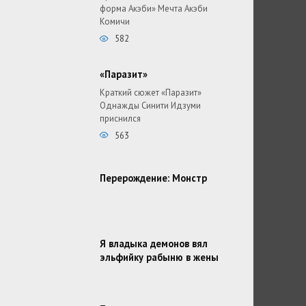
форма Акэби» Мечта Акэби
Комичи
582
«Паразит»
Краткий сюжет «Паразит»
Однажды Синити Идзуми
приснился
563
Перерождение: Монстр
Я владыка демонов вял
эльфийку рабыню в жены