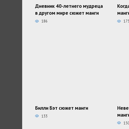
Дневник 40-летнего мудреца
Когд
в другом мире сюжет манги
манг
186
17
Билли Бэт сюжет манги
Неве
манг
133
15