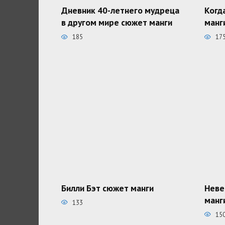
Дневник 40-летнего мудреца
Когд
в другом мире сюжет манги
манг
185
17
Билли Бэт сюжет манги
Неве
манг
133
15