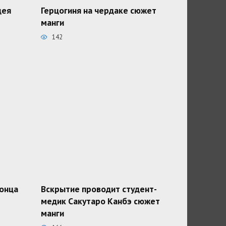
дея
Герцогиня на чердаке сюжет
манги
142
конца
Вскрытие проводит студент-
медик Сакутаро Канбэ сюжет
манги