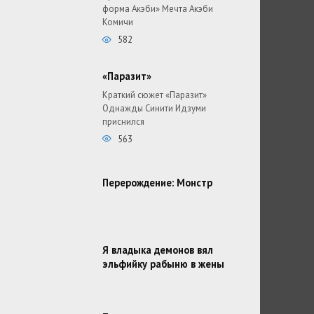
форма Акэби» Мечта Акэби
Комичи
582
«Паразит»
Краткий сюжет «Паразит»
Однажды Синити Идзуми
приснился
563
Перерождение: Монстр
Я владыка демонов вял
эльфийку рабыню в жены