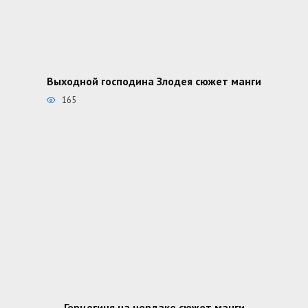
Выходной господина Злодея сюжет манги
165
Герцогиня на чердаке сюжет манги