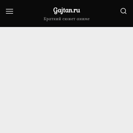
Перейти
Gajtan.ru
к
содержанию
Краткий сюжет аниме