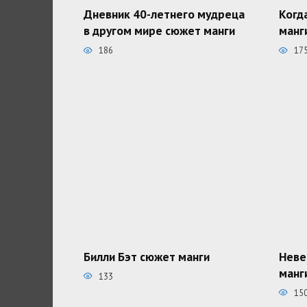
Дневник 40-летнего мудреца
Когд
в другом мире сюжет манги
манг
186
17
Билли Бэт сюжет манги
Неве
манг
133
15