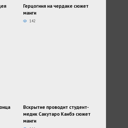
дея
Герцогиня на чердаке сюжет
манги
142
конца
Вскрытие проводит студент-
медик Сакутаро Канбэ сюжет
манги