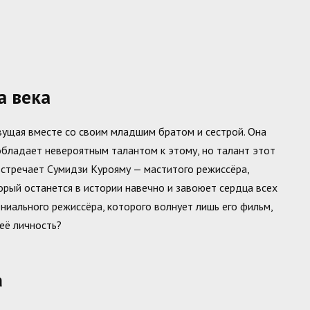
а века
ивущая вместе со своим младшим братом и сестрой. Она
обладает невероятным талантом к этому, но талант этот
 встречает Сумидзи Курояму — маститого режиссёра,
рый останется в истории навечно и завоюет сердца всех
ениального режиссёра, которого волнует лишь его фильм,
её личность?
а