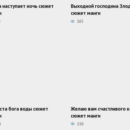
а наступает ночь сюжет
Выходной господина Зло
и
сюжет манги
5
165
ста бога воды сюжет
Желаю вам счастливого 
и
сюжет манги
0
150