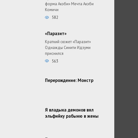
форма Акэби» Мечта Акэби
Комичи
582
«Паразит»
Краткий сюжет «Паразит»
Однажды Синити Идзуми
приснился
563
Перерождение: Монстр
Я владыка демонов вял
эльфийку рабыню в жены