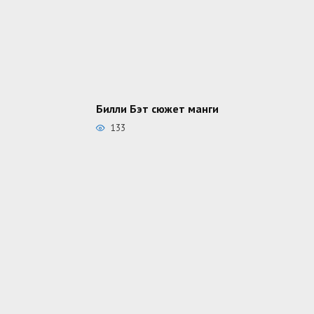
Билли Бэт сюжет манги
133