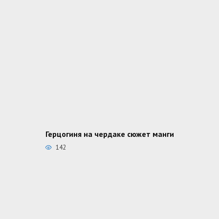
Герцогиня на чердаке сюжет манги
142