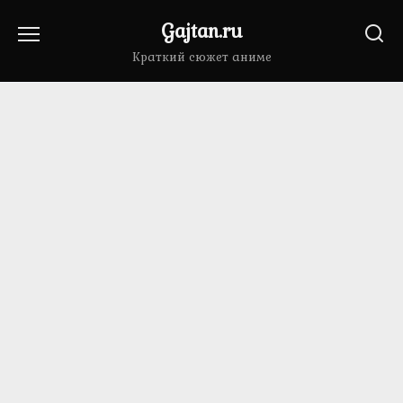
Перейти
Gajtan.ru
к
содержанию
Краткий сюжет аниме