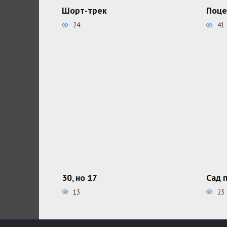
Шорт-трек
Поце
24
41
30, но 17
Сад 
13
23