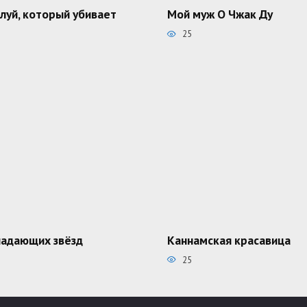
луй, который убивает
Мой муж О Чжак Ду
25
падающих звёзд
Каннамская красавица
25