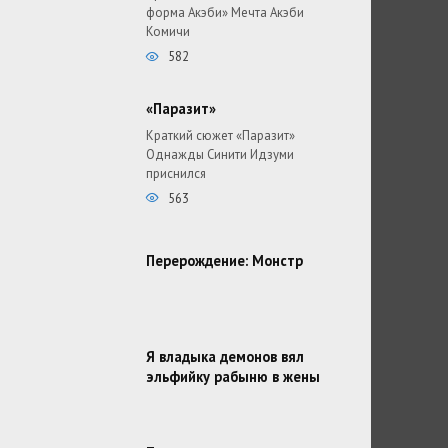
форма Акэби» Мечта Акэби
Комичи
582
«Паразит»
Краткий сюжет «Паразит»
Однажды Синити Идзуми
приснился
563
Перерождение: Монстр
Я владыка демонов вял
эльфийку рабыню в жены