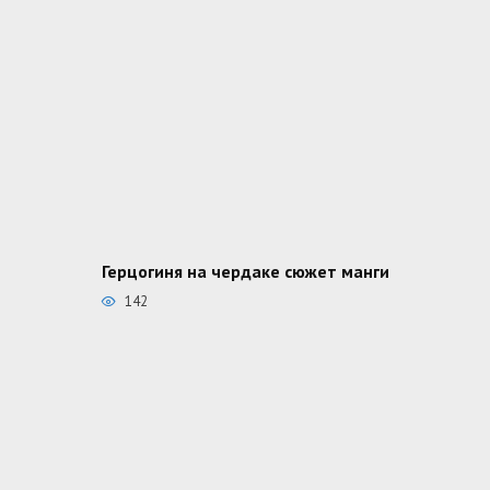
Герцогиня на чердаке сюжет манги
142