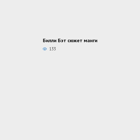
Билли Бэт сюжет манги
133