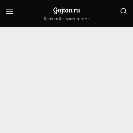
Перейти
Gajtan.ru
к
содержанию
Краткий сюжет аниме