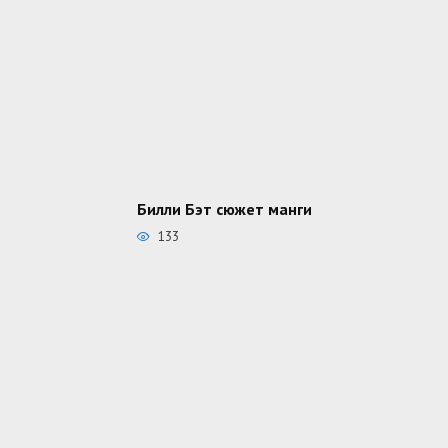
Билли Бэт сюжет манги
133