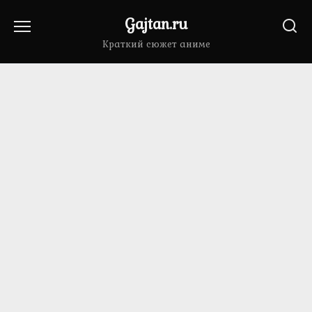
Перейти
Gajtan.ru
к
содержанию
Краткий сюжет аниме