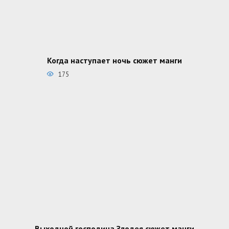
Когда наступает ночь сюжет манги
175
Выходной господина Злодея сюжет манги