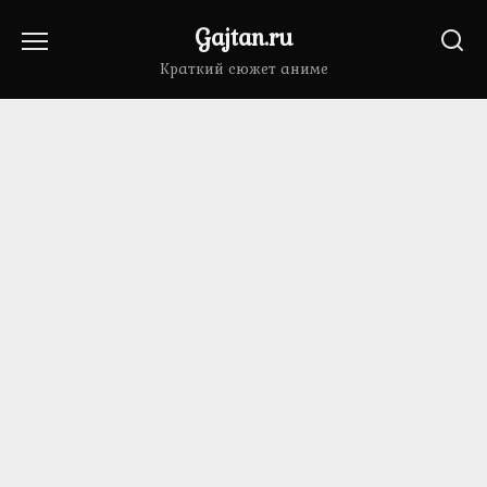
Перейти
Gajtan.ru
к
содержанию
Краткий сюжет аниме