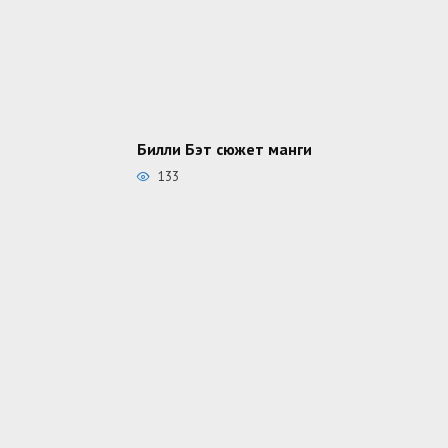
Билли Бэт сюжет манги
133