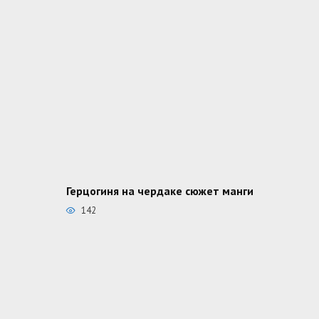
Герцогиня на чердаке сюжет манги
142