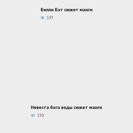
Билли Бэт сюжет манги
133
Невеста бога воды сюжет манги
150