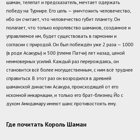
шаман, телепат и предсказатель, мечтает одержать
победу на Турнире. Его цель — уничтожить человечество,
ибо он считает, что человечество губит планету. Он
полагает, что только королевство шаманов, созданное и
управляемое им, будет существовать в гармонии и
согласии с природой. Он был побеждён уже 2 раза — 1000
(в роде Асакуры) и 500 (племя Патчи) лет назад, ценой
неимоверных усилий. Каждый раз перерождаясь, он
становится всё более могущественным, с ним всё труднее
справиться. В этот раз он возродился в древней
шаманской династии Асакура, происходящей от его
исконной инкарнации, и только его брат-близнец Йо c
духом Амидамару имеют шанс противостоять ему.
Где почитать Король Шаман