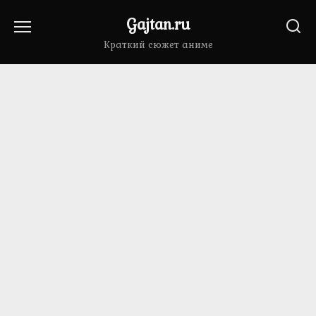
Перейти
Gajtan.ru
к
содержанию
Краткий сюжет аниме