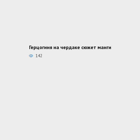
Герцогиня на чердаке сюжет манги
142