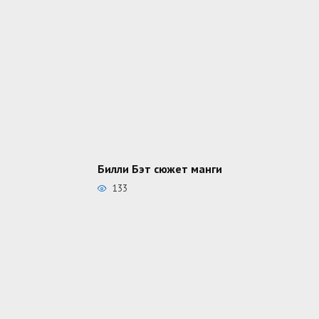
Билли Бэт сюжет манги
133