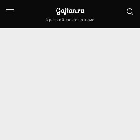
Перейти
Gajtan.ru
к
содержанию
Краткий сюжет аниме