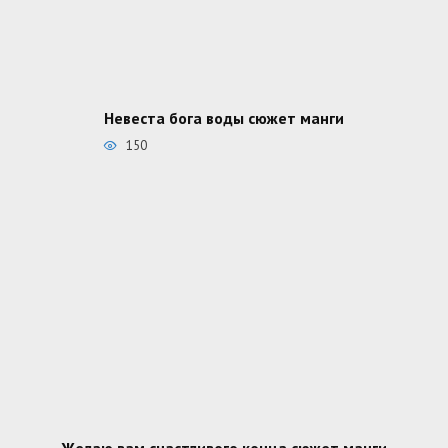
Невеста бога воды сюжет манги
150
Желаю вам счастливого конца сюжет манги