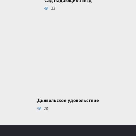
Сад падающих звёзд
23
Дьявольское удовольствие
28