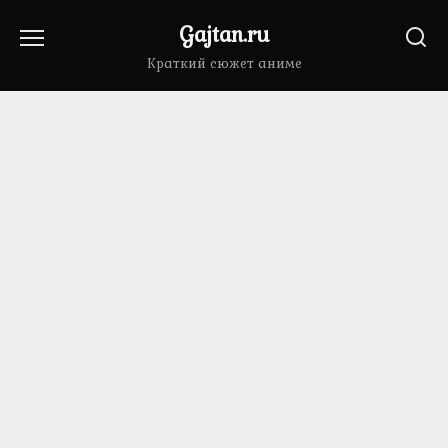
Перейти
Gajtan.ru
к
содержанию
Краткий сюжет аниме