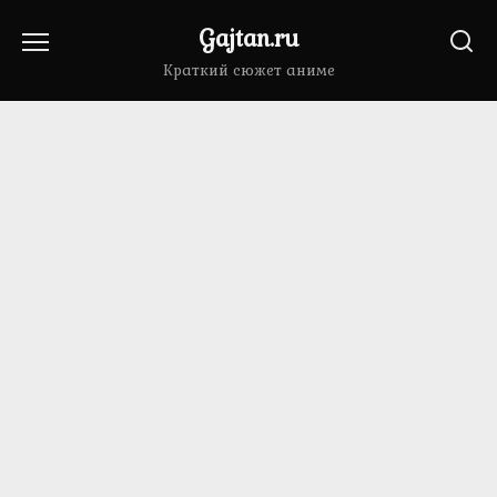
Перейти
Gajtan.ru
к
содержанию
Краткий сюжет аниме