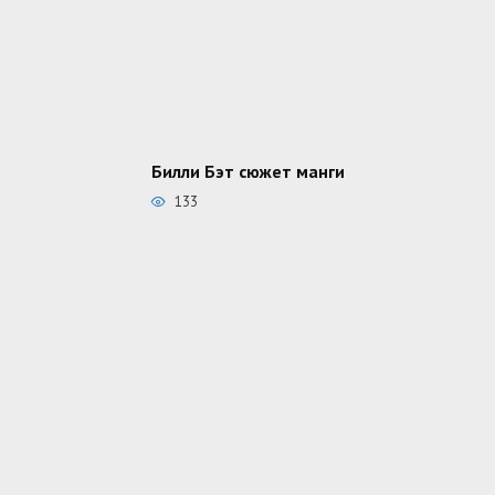
Билли Бэт сюжет манги
133