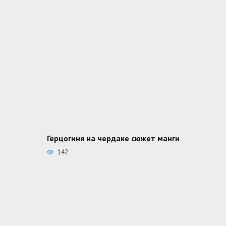
Герцогиня на чердаке сюжет манги
142