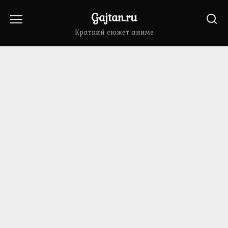
Перейти
Gajtan.ru
к
содержанию
Краткий сюжет аниме