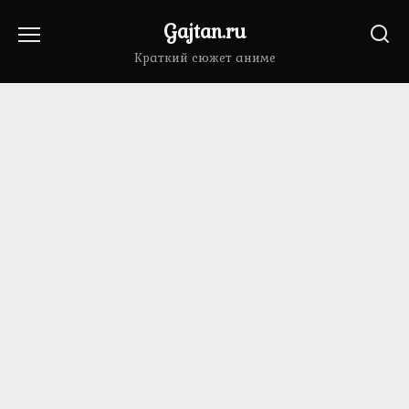
Перейти
Gajtan.ru
к
содержанию
Краткий сюжет аниме