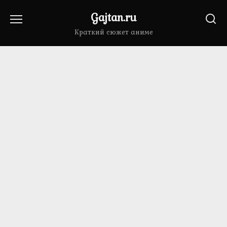
Перейти
Gajtan.ru
к
содержанию
Краткий сюжет аниме