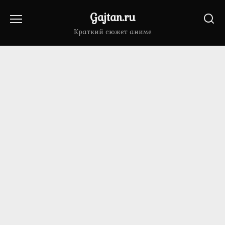
Перейти
Gajtan.ru
к
содержанию
Краткий сюжет аниме