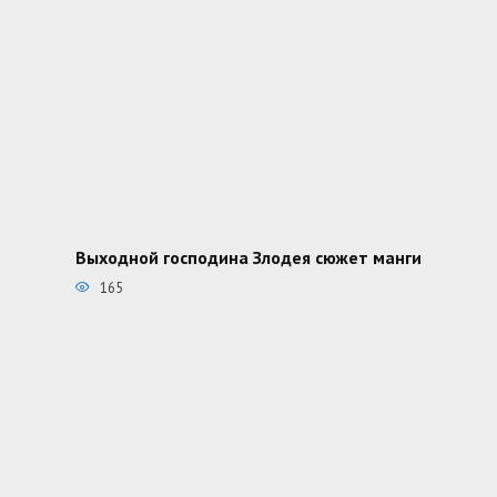
Выходной господина Злодея сюжет манги
165