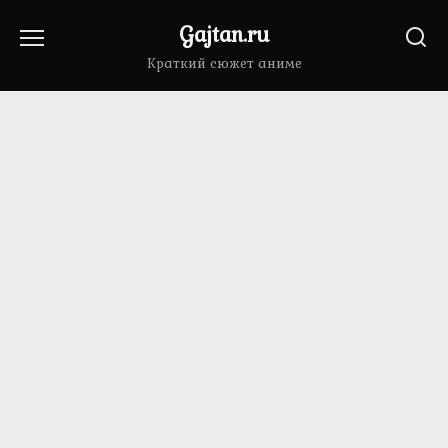
Перейти
Gajtan.ru
к
содержанию
Краткий сюжет аниме