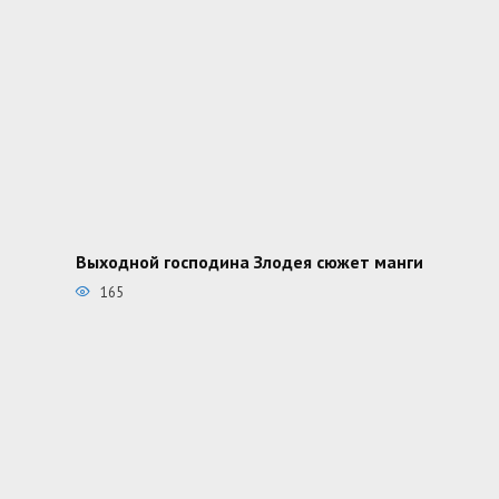
Выходной господина Злодея сюжет манги
165