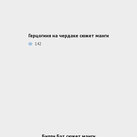
Герцогиня на чердаке сюжет манги
142
Билли Бэт сюжет манги