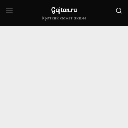
Перейти
Gajtan.ru
к
содержанию
Краткий сюжет аниме