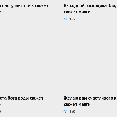
а наступает ночь сюжет
Выходной господина Зло
и
сюжет манги
5
165
ста бога воды сюжет
Желаю вам счастливого 
и
сюжет манги
0
150