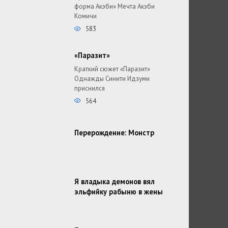
форма Акэби» Мечта Акэби
Комичи
583
«Паразит»
Краткий сюжет «Паразит»
Однажды Синити Идзуми
приснился
564
Перерождение: Монстр
Я владыка демонов вял
эльфийку рабыню в жены