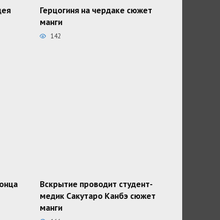
дея
Герцогиня на чердаке сюжет
манги
142
конца
Вскрытие проводит студент-
медик Сакутаро Канбэ сюжет
манги