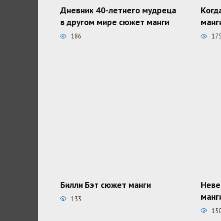
Дневник 40-летнего мудреца
Когд
в другом мире сюжет манги
манг
186
17
Билли Бэт сюжет манги
Неве
манг
133
15