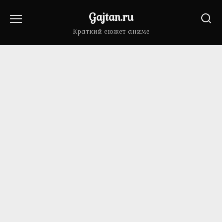
Перейти
Gajtan.ru
к
содержанию
Краткий сюжет аниме