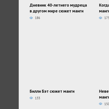
Дневник 40-летнего мудреца
Когд
в другом мире сюжет манги
манг
186
17
Билли Бэт сюжет манги
Неве
манг
133
15