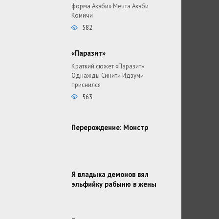
форма Акэби» Мечта Акэби
Комичи
582
«Паразит»
Краткий сюжет «Паразит»
Однажды Синити Идзуми
приснился
563
Перерождение: Монстр
Я владыка демонов вял
эльфийку рабыню в жены