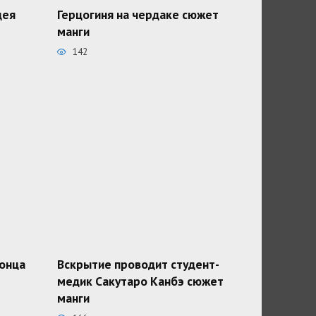
дея
Герцогиня на чердаке сюжет
манги
142
конца
Вскрытие проводит студент-
медик Сакутаро Канбэ сюжет
манги