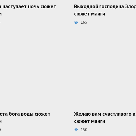
а наступает ночь сюжет
Выходной господина Зло
и
сюжет манги
5
165
ста бога воды сюжет
Желаю вам счастливого 
и
сюжет манги
0
150