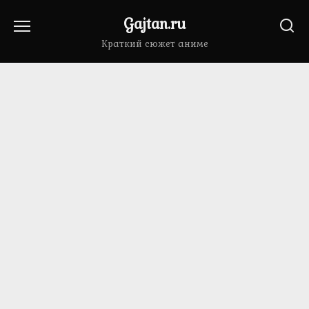
Перейти
Gajtan.ru
к
содержанию
Краткий сюжет аниме