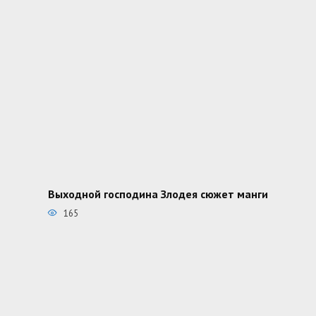
Выходной господина Злодея сюжет манги
165