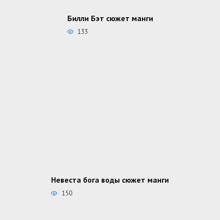
Билли Бэт сюжет манги
133
Невеста бога воды сюжет манги
150