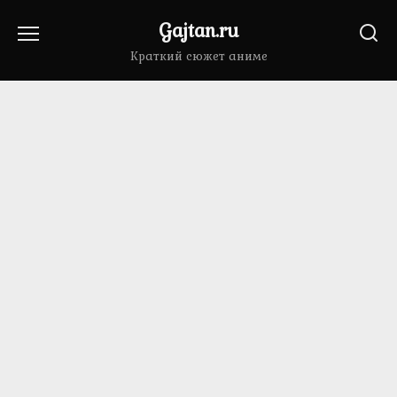
Перейти
Gajtan.ru
к
содержанию
Краткий сюжет аниме