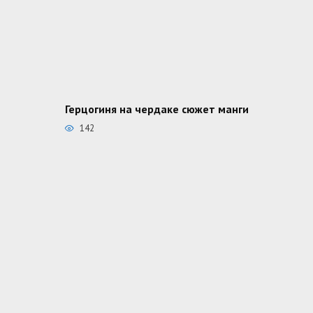
Герцогиня на чердаке сюжет манги
142