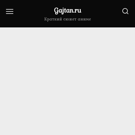
Перейти
Gajtan.ru
к
содержанию
Краткий сюжет аниме