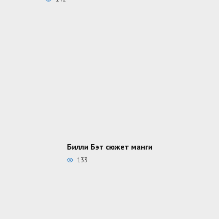
Билли Бэт сюжет манги
133