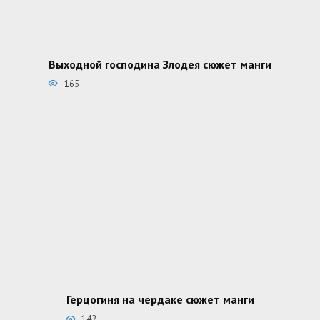
Выходной господина Злодея сюжет манги
165
Герцогиня на чердаке сюжет манги
142