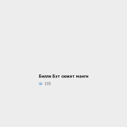
Билли Бэт сюжет манги
133