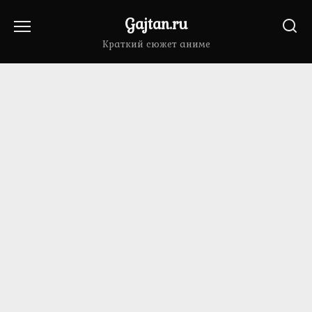
Перейти
Gajtan.ru
к
содержанию
Краткий сюжет аниме