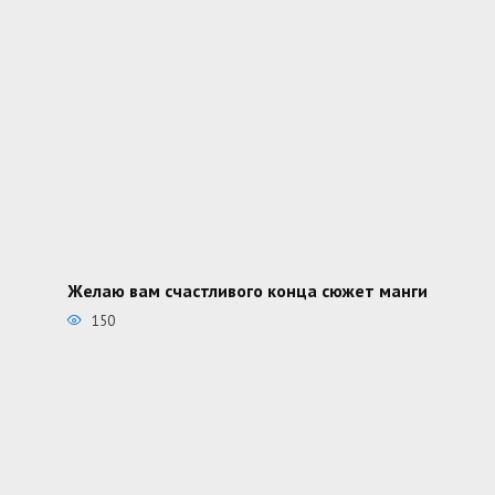
Желаю вам счастливого конца сюжет манги
150