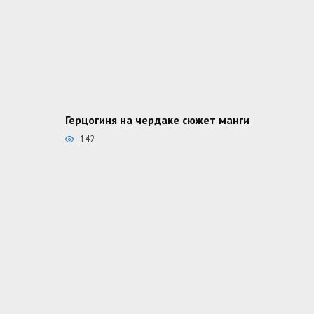
Герцогиня на чердаке сюжет манги
142