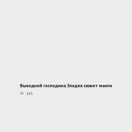
Выходной господина Злодея сюжет манги
165