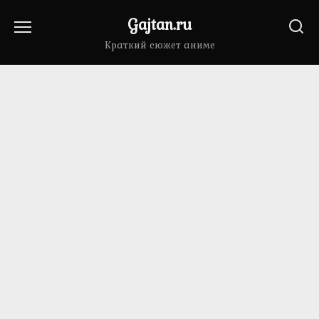
Перейти
Gajtan.ru
к
содержанию
Краткий сюжет аниме