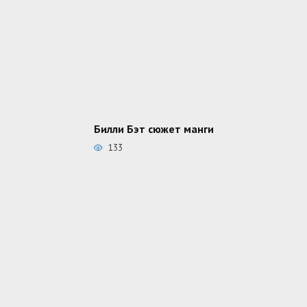
Билли Бэт сюжет манги
133