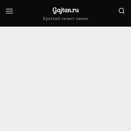
Перейти
Gajtan.ru
к
содержанию
Краткий сюжет аниме