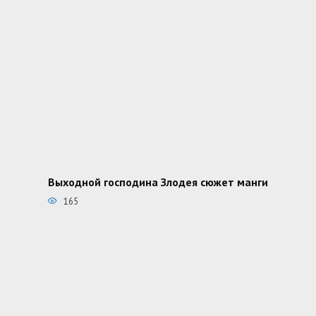
Выходной господина Злодея сюжет манги
165