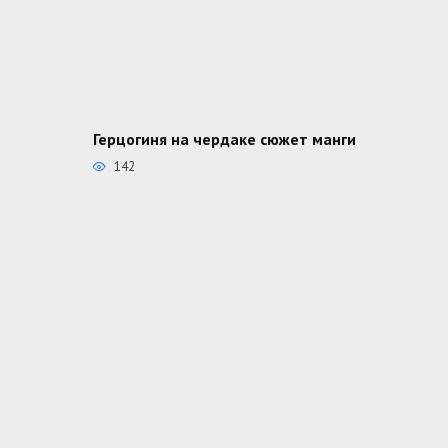
Герцогиня на чердаке сюжет манги
142