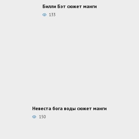
Билли Бэт сюжет манги
133
Невеста бога воды сюжет манги
150