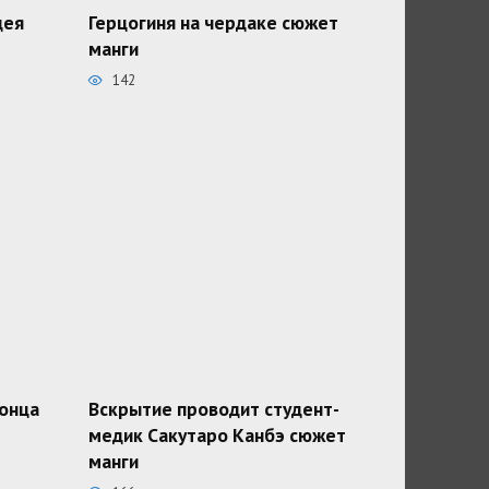
дея
Герцогиня на чердаке сюжет
манги
142
конца
Вскрытие проводит студент-
медик Сакутаро Канбэ сюжет
манги