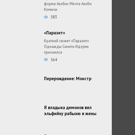
форма Акэби» Мечта Акэби
Комичи
583
«Паразит»
Краткий сюжет «Паразит»
Однажды Синити Идзуми
приснился
564
Перерождение: Монстр
Я владыка демонов вял
эльфийку рабыню в жены