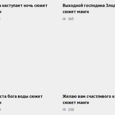
а наступает ночь сюжет
Выходной господина Зло
и
сюжет манги
5
165
ста бога воды сюжет
Желаю вам счастливого 
и
сюжет манги
0
150