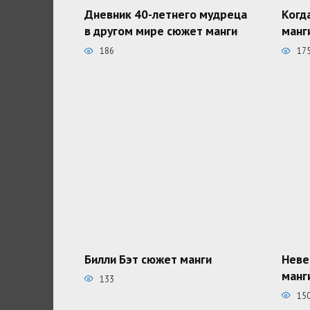
Дневник 40-летнего мудреца
Когд
в другом мире сюжет манги
манг
186
17
Билли Бэт сюжет манги
Неве
манг
133
15