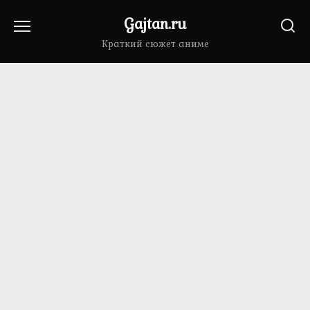
Перейти
Gajtan.ru
к
содержанию
Краткий сюжет аниме