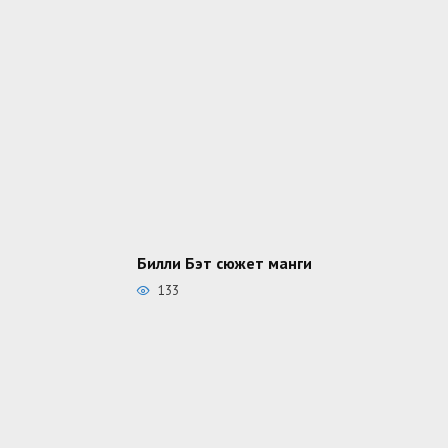
Билли Бэт сюжет манги
133