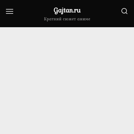
Перейти
Gajtan.ru
к
содержанию
Краткий сюжет аниме