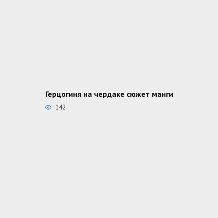
Герцогиня на чердаке сюжет манги
142