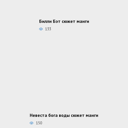
Билли Бэт сюжет манги
133
Невеста бога воды сюжет манги
150