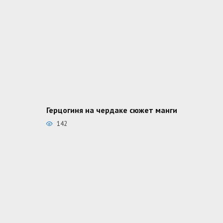
Герцогиня на чердаке сюжет манги
142