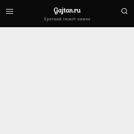
Перейти
Gajtan.ru
к
содержанию
Краткий сюжет аниме