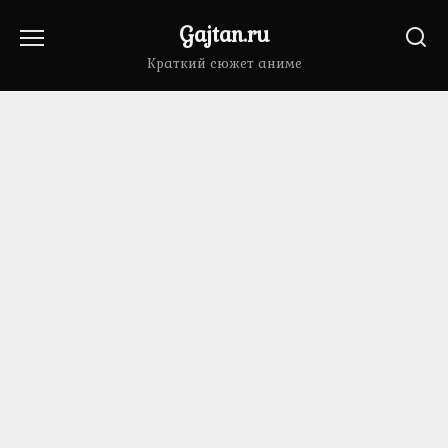
Перейти
Gajtan.ru
к
содержанию
Краткий сюжет аниме