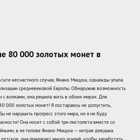
е 80 000 золотых монет в
ьтате несчастного случая, Ямано Мицуха, однажды упала
ивилизации средневековой Европы. Обнаружив возможность
и с волками, она решила жить в обоих мирах. Для
 80 000 золотых монет! Я постараюсь не допустить,
ы не нарушить прогресс этого мира, но я не буду
асности! Она носит с собой три пистолета вместе со
йными, в ее голове Ямано Мицуха — хитрая девушка.
етское, она прилагает много усилий, чтобы заработать