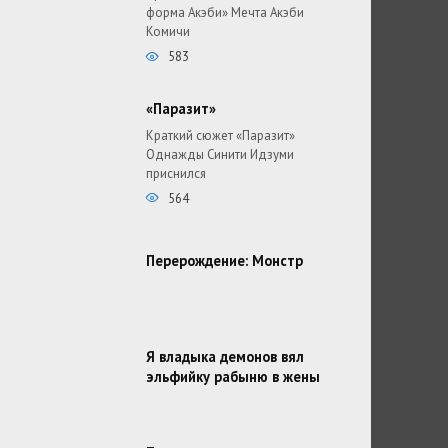
форма Акэби» Мечта Акэби
Комичи
583
«Паразит»
Краткий сюжет «Паразит»
Однажды Синити Идзуми
приснился
564
Перерождение: Монстр
Я владыка демонов вял
эльфийку рабыню в жены