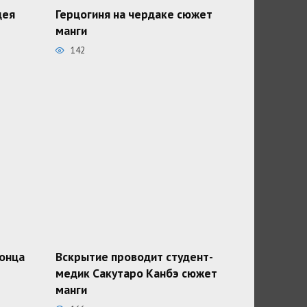
дея
Герцогиня на чердаке сюжет
манги
142
конца
Вскрытие проводит студент-
медик Сакутаро Канбэ сюжет
манги