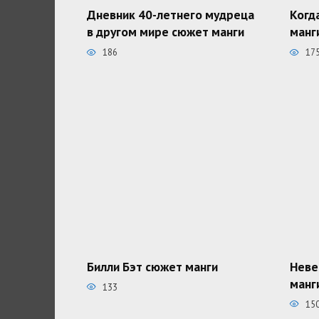
Дневник 40-летнего мудреца
Когд
в другом мире сюжет манги
манг
186
17
Билли Бэт сюжет манги
Неве
манг
133
15