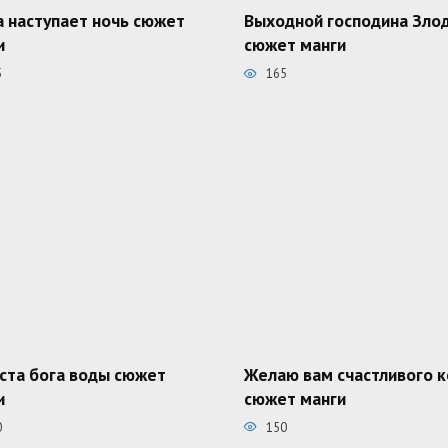
а наступает ночь сюжет
Выходной господина Зло
и
сюжет манги
5
165
ста бога воды сюжет
Желаю вам счастливого 
и
сюжет манги
0
150