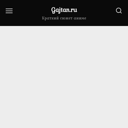
Перейти
Gajtan.ru
к
содержанию
Краткий сюжет аниме