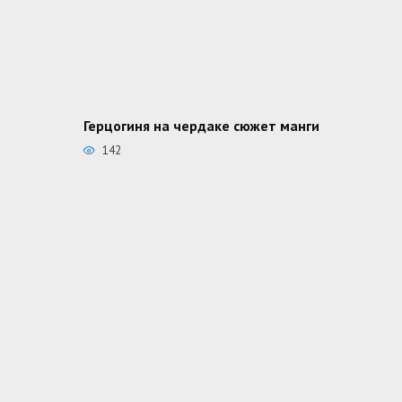
Герцогиня на чердаке сюжет манги
142