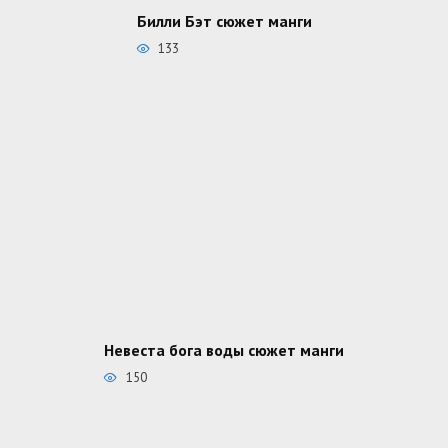
Билли Бэт сюжет манги
133
Невеста бога воды сюжет манги
150