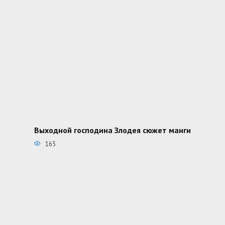
Выходной господина Злодея сюжет манги
165