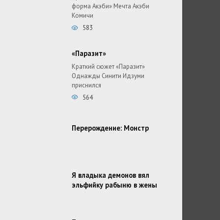
форма Акэби» Мечта Акэби
Комичи
583
«Паразит»
Краткий сюжет «Паразит»
Однажды Синити Идзуми
приснился
564
Перерождение: Монстр
Я владыка демонов вял
эльфийку рабыню в жены