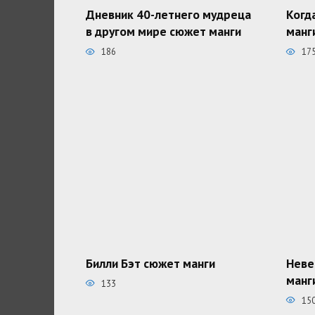
Дневник 40-летнего мудреца
Когд
в другом мире сюжет манги
манг
186
17
Билли Бэт сюжет манги
Неве
манг
133
15