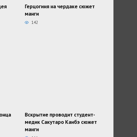
дея
Герцогиня на чердаке сюжет
манги
142
конца
Вскрытие проводит студент-
медик Сакутаро Канбэ сюжет
манги