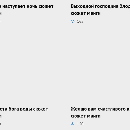
а наступает ночь сюжет
Выходной господина Зло
и
сюжет манги
5
165
ста бога воды сюжет
Желаю вам счастливого 
и
сюжет манги
0
150