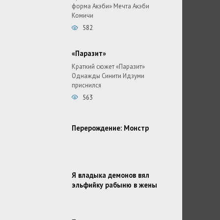
форма Акэби» Мечта Акэби
Комичи
582
«Паразит»
Краткий сюжет «Паразит»
Однажды Синити Идзуми
приснился
563
Перерождение: Монстр
Я владыка демонов вял
эльфийку рабыню в жены