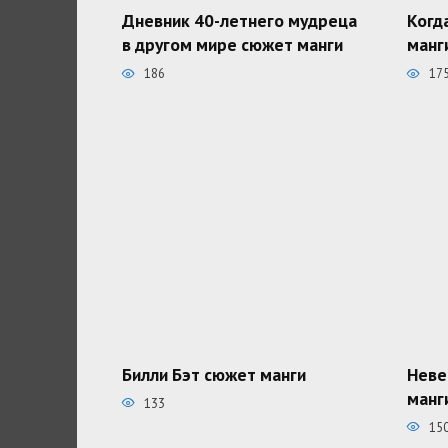
Дневник 40-летнего мудреца
Когд
в другом мире сюжет манги
манг
186
17
Билли Бэт сюжет манги
Неве
манг
133
15