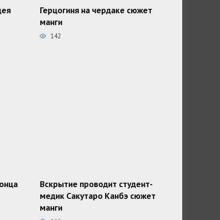
дея
Герцогиня на чердаке сюжет
манги
142
конца
Вскрытие проводит студент-
медик Сакутаро Канбэ сюжет
манги