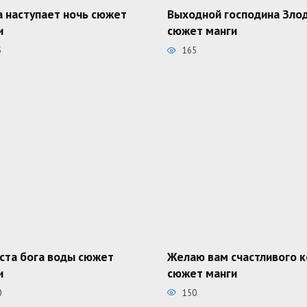
а наступает ночь сюжет
Выходной господина Зло
и
сюжет манги
5
165
ста бога воды сюжет
Желаю вам счастливого 
и
сюжет манги
0
150